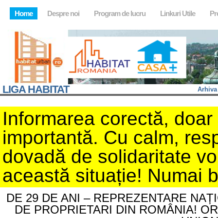
Home
Despre noi
Program de lucru
Linkuri Utile
Pr
LIGA HABITAT
Arhiva
Informarea corectă, doar d
importantă. Cu calm, resp
dovadă de solidaritate v
această situație! Numai 
DE 29 DE ANI – REPREZENTARE NAȚ
DE PROPRIETARI DIN ROMÂNIA! O