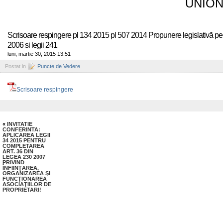
UNION
Scrisoare respingere pl 134 2015 pl 507 2014 Propunere legislativă pen
2006 si legii 241
luni, martie 30, 2015 13:51
Postat in
Puncte de Vedere
Scrisoare respingere
«
INVITATIE
CONFERINTA:
APLICAREA LEGII
34 2015 PENTRU
COMPLETAREA
ART. 36 DIN
LEGEA 230 2007
PRIVIND
ÎNFIINŢAREA,
ORGANIZAREA ŞI
FUNCŢIONAREA
ASOCIAŢIILOR DE
PROPRIETARI!