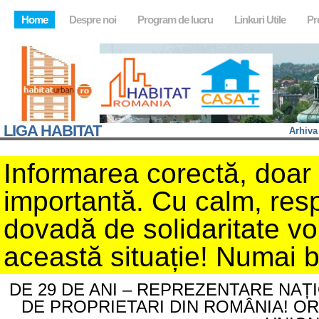
Home
Despre noi
Program de lucru
Linkuri Utile
Pr
LIGA HABITAT
Arhiva
Informarea corectă, doar d
importantă. Cu calm, resp
dovadă de solidaritate v
această situație! Numai 
DE 29 DE ANI – REPREZENTARE NAȚ
DE PROPRIETARI DIN ROMÂNIA! O