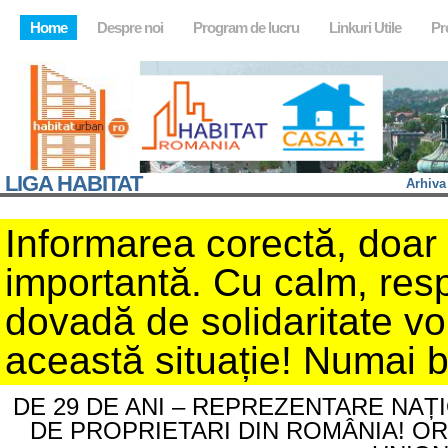
Home
Despre noi
Program de lucru
Linkuri Utile
Pr
LIGA HABITAT
Arhiva
Informarea corectă, doar d
importantă. Cu calm, resp
dovadă de solidaritate v
această situație! Numai 
DE 29 DE ANI – REPREZENTARE NAȚ
DE PROPRIETARI DIN ROMÂNIA! O