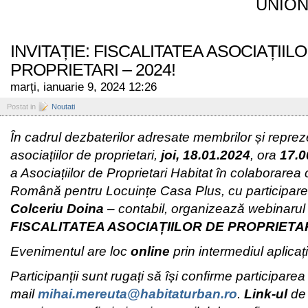
UNION
INVITAȚIE: FISCALITATEA ASOCIAȚIIL
PROPRIETARI – 2024!
marți, ianuarie 9, 2024 12:26
Postat in
Noutati
În cadrul dezbaterilor adresate membrilor și reprez
asociațiilor de proprietari,
joi,
18.01.2024
, ora
17.0
a Asociațiilor de Proprietari Habitat în colaborarea
Română pentru Locuințe Casa Plus, cu participar
Colceriu Doina
– contabil,
organizează webinarul
FISCALITATEA ASOCIAȚIILOR DE PROPRIETA
Evenimentul are loc
online
prin intermediul aplicaț
Participanții sunt rugați să își confirme participare
mail
mihai.mereuta@habitaturban.ro
.
Link-ul
de 