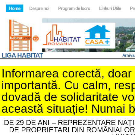
Home
Despre noi
Program de lucru
Linkuri Utile
Pr
LIGA HABITAT
Arhiva
Informarea corectă, doar d
importantă. Cu calm, resp
dovadă de solidaritate v
această situație! Numai 
DE 29 DE ANI – REPREZENTARE NAȚ
DE PROPRIETARI DIN ROMÂNIA! O