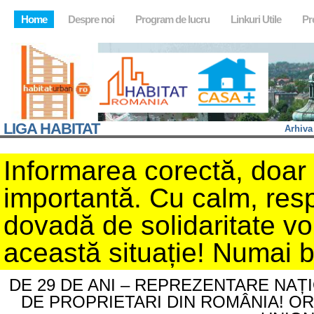
Home
Despre noi
Program de lucru
Linkuri Utile
Pr
LIGA HABITAT
Arhiva
Informarea corectă, doar d
importantă. Cu calm, resp
dovadă de solidaritate v
această situație! Numai 
DE 29 DE ANI – REPREZENTARE NAȚ
DE PROPRIETARI DIN ROMÂNIA! O