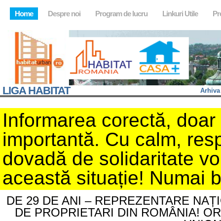
Home
Despre noi
Program de lucru
Linkuri Utile
Pr
LIGA HABITAT
Arhiva
Informarea corectă, doar d
importantă. Cu calm, resp
dovadă de solidaritate v
această situație! Numai 
DE 29 DE ANI – REPREZENTARE NAȚ
DE PROPRIETARI DIN ROMÂNIA! O