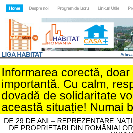
Home
Despre noi
Program de lucru
Linkuri Utile
Pr
LIGA HABITAT
Arhiva
Informarea corectă, doar d
importantă. Cu calm, resp
dovadă de solidaritate v
această situație! Numai 
DE 29 DE ANI – REPREZENTARE NAȚ
DE PROPRIETARI DIN ROMÂNIA! O