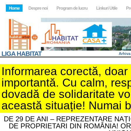
Home
Despre noi
Program de lucru
Linkuri Utile
Pr
LIGA HABITAT
Arhiva
Informarea corectă, doar d
importantă. Cu calm, resp
dovadă de solidaritate v
această situație! Numai 
DE 29 DE ANI – REPREZENTARE NAȚ
DE PROPRIETARI DIN ROMÂNIA! O